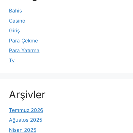
Bahis
Casino
Giriş
Para Çekme
Para Yatırma
Tv
Arşivler
Temmuz 2026
Ağustos 2025
Nisan 2025