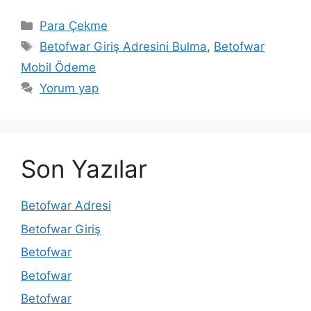
Kategoriler
Para Çekme
Etiketler
Betofwar Giriş Adresini Bulma
,
Betofwar
Mobil Ödeme
Yorum yap
Son Yazılar
Betofwar Adresi
Betofwar Giriş
Betofwar
Betofwar
Betofwar