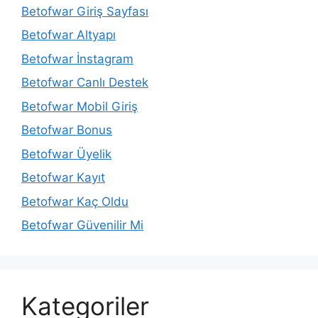
Betofwar Giriş Sayfası
Betofwar Altyapı
Betofwar İnstagram
Betofwar Canlı Destek
Betofwar Mobil Giriş
Betofwar Bonus
Betofwar Üyelik
Betofwar Kayıt
Betofwar Kaç Oldu
Betofwar Güvenilir Mi
Kategoriler