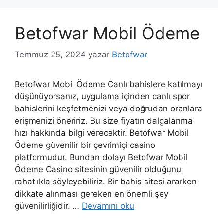
Betofwar Mobil Ödeme
Temmuz 25, 2024
yazar
Betofwar
Betofwar Mobil Ödeme Canlı bahislere katılmayı
düşünüyorsanız, uygulama içinden canlı spor
bahislerini keşfetmenizi veya doğrudan oranlara
erişmenizi öneririz. Bu size fiyatın dalgalanma
hızı hakkında bilgi verecektir. Betofwar Mobil
Ödeme güvenilir bir çevrimiçi casino
platformudur. Bundan dolayı Betofwar Mobil
Ödeme Casino sitesinin güvenilir olduğunu
rahatlıkla söyleyebiliriz. Bir bahis sitesi ararken
dikkate alınması gereken en önemli şey
güvenilirliğidir. …
Devamını oku