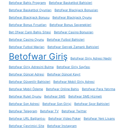
Betofwar Bahis Programı
Betofwar Basketbol Bahisleri
Betofwar Basketbol Oyunları
Betofwar Blackjack Bonusları
Betofwar Blackjack Bonusu
Betofwar Blackjack Oyunu
Betofwar Bonus Fırsatları
Betofwar Bonus Seçenekleri
Bet Ofwar Canlı Bahis Sitesi
Betofwar Casino Bonusları
Betofwar Casino Oyunu
Betofwar Futbol Bahisleri
Betofwar Futbol Maçları
Betofwar Gerçek Zamanlı Bahisleri
Betofwar Giriş
Betofwar Giriş Adresi Nedir
Betofwar Giriş Adresini Bulma
Betofwar Giriş Sayfası
Betofwar Güncel Adresi
Betofwar Güncel Kayıt
Betofwar Güvenilir Bahisleri
Betofwar Mobil Giriş Adresi
Betofwar Mobil Ödeme
Betofwar Online Bahis
Betofwar Para Yatırma
Betofwar Rulet Oyunu
Betofwar SMS
Betofwar SMS Hizmeti
Betofwar Son Adresi
Betofwar Son Girişi
Betofwar Spor Bahisleri
Betofwar Telegram
Betofwar TV
Betofwar Twitter
Betofwar URL Bağlantısı
Betofwar Video Poker
Betofwar Yeni Lisans
Betofwar Çevrimiçi Site
Betofwar İnstagram