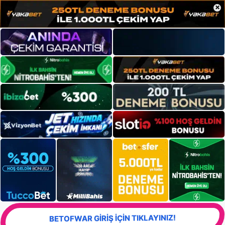
×
BETOFWAR GİRİŞ İÇİN TIKLAYINIZ!