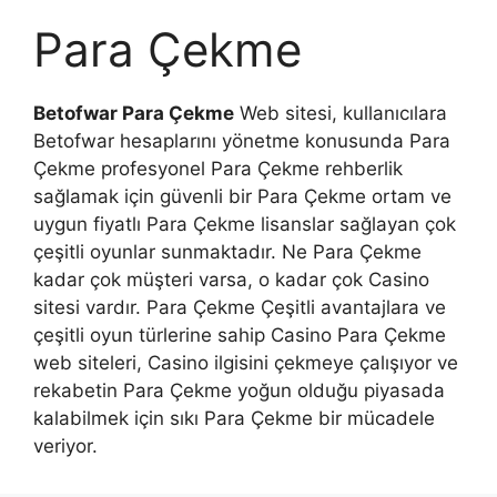
Para Çekme
Betofwar Para Çekme
Web sitesi, kullanıcılara
Betofwar hesaplarını yönetme konusunda Para
Çekme profesyonel Para Çekme rehberlik
sağlamak için güvenli bir Para Çekme ortam ve
uygun fiyatlı Para Çekme lisanslar sağlayan çok
çeşitli oyunlar sunmaktadır. Ne Para Çekme
kadar çok müşteri varsa, o kadar çok Casino
sitesi vardır. Para Çekme Çeşitli avantajlara ve
çeşitli oyun türlerine sahip Casino Para Çekme
web siteleri, Casino ilgisini çekmeye çalışıyor ve
rekabetin Para Çekme yoğun olduğu piyasada
kalabilmek için sıkı Para Çekme bir mücadele
veriyor.