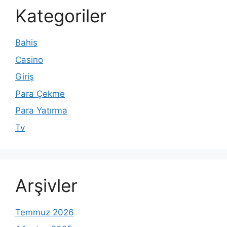
Kategoriler
Bahis
Casino
Giriş
Para Çekme
Para Yatırma
Tv
Arşivler
Temmuz 2026