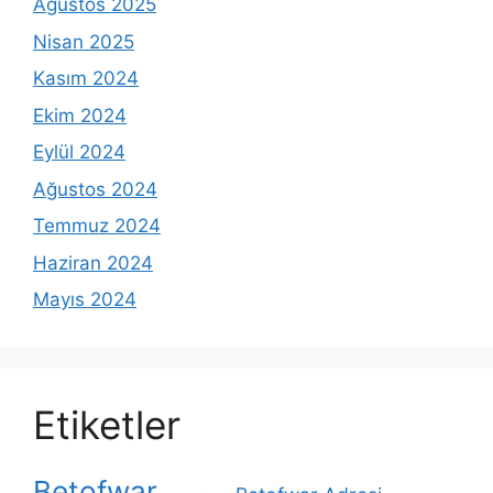
Ağustos 2025
Nisan 2025
Kasım 2024
Ekim 2024
Eylül 2024
Ağustos 2024
Temmuz 2024
Haziran 2024
Mayıs 2024
Etiketler
Betofwar