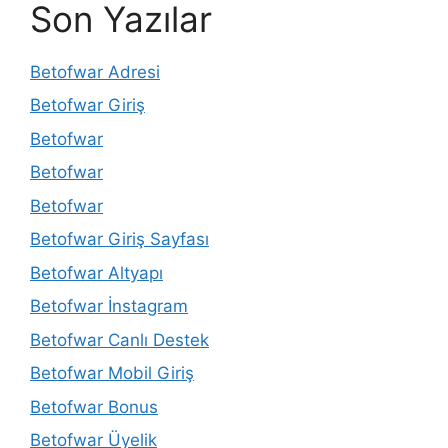
Son Yazılar
Betofwar Adresi
Betofwar Giriş
Betofwar
Betofwar
Betofwar
Betofwar Giriş Sayfası
Betofwar Altyapı
Betofwar İnstagram
Betofwar Canlı Destek
Betofwar Mobil Giriş
Betofwar Bonus
Betofwar Üyelik