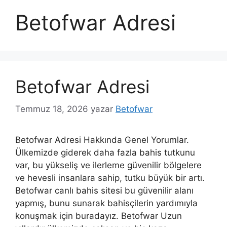
Betofwar Adresi
Betofwar Adresi
Temmuz 18, 2026
yazar
Betofwar
Betofwar Adresi Hakkında Genel Yorumlar.
Ülkemizde giderek daha fazla bahis tutkunu
var, bu yükseliş ve ilerleme güvenilir bölgelere
ve hevesli insanlara sahip, tutku büyük bir artı.
Betofwar canlı bahis sitesi bu güvenilir alanı
yapmış, bunu sunarak bahisçilerin yardımıyla
konuşmak için buradayız. Betofwar Uzun