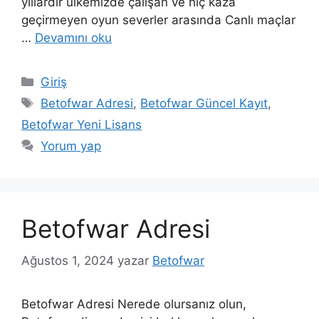
yıllardır ülkemizde çalışan ve hiç kaza
geçirmeyen oyun severler arasında Canlı maçlar
…
Devamını oku
Kategoriler
Giriş
Etiketler
Betofwar Adresi
,
Betofwar Güncel Kayıt
,
Betofwar Yeni Lisans
Yorum yap
Betofwar Adresi
Ağustos 1, 2024
yazar
Betofwar
Betofwar Adresi Nerede olursanız olun,