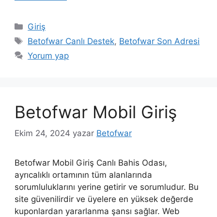
Kategoriler
Giriş
Etiketler
Betofwar Canlı Destek
,
Betofwar Son Adresi
Yorum yap
Betofwar Mobil Giriş
Ekim 24, 2024
yazar
Betofwar
Betofwar Mobil Giriş Canlı Bahis Odası,
ayrıcalıklı ortamının tüm alanlarında
sorumluluklarını yerine getirir ve sorumludur. Bu
site güvenilirdir ve üyelere en yüksek değerde
kuponlardan yararlanma şansı sağlar. Web