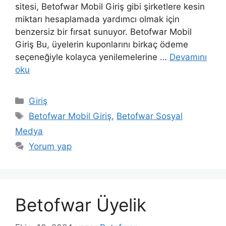
sitesi, Betofwar Mobil Giriş gibi şirketlere kesin
miktarı hesaplamada yardımcı olmak için
benzersiz bir fırsat sunuyor. Betofwar Mobil
Giriş Bu, üyelerin kuponlarını birkaç ödeme
seçeneğiyle kolayca yenilemelerine …
Devamını
oku
Kategoriler
Giriş
Etiketler
Betofwar Mobil Giriş
,
Betofwar Sosyal
Medya
Yorum yap
Betofwar Üyelik