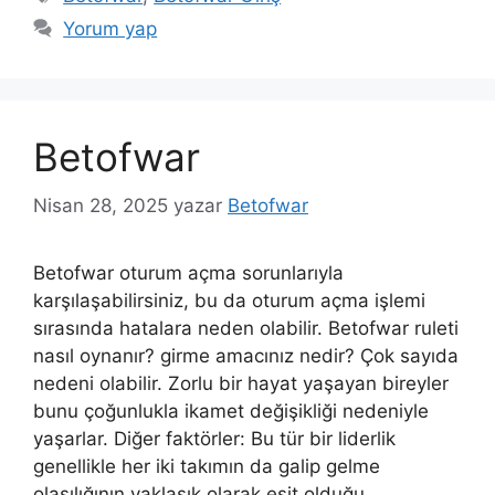
Yorum yap
Betofwar
Nisan 28, 2025
yazar
Betofwar
Betofwar oturum açma sorunlarıyla
karşılaşabilirsiniz, bu da oturum açma işlemi
sırasında hatalara neden olabilir. Betofwar ruleti
nasıl oynanır? girme amacınız nedir? Çok sayıda
nedeni olabilir. Zorlu bir hayat yaşayan bireyler
bunu çoğunlukla ikamet değişikliği nedeniyle
yaşarlar. Diğer faktörler: Bu tür bir liderlik
genellikle her iki takımın da galip gelme
olasılığının yaklaşık olarak eşit olduğu