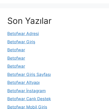
Son Yazılar
Betofwar Adresi
Betofwar Giriş
Betofwar
Betofwar
Betofwar
Betofwar Giriş Sayfası
Betofwar Altyapı
Betofwar İnstagram
Betofwar Canlı Destek
Betofwar Mobil Giriş