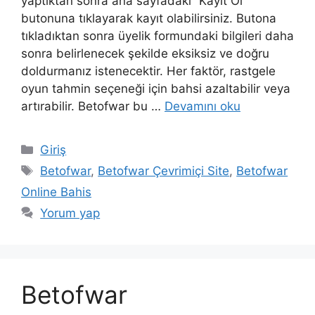
yaptıktan sonra ana sayfadaki “Kayıt Ol”
butonuna tıklayarak kayıt olabilirsiniz. Butona
tıkladıktan sonra üyelik formundaki bilgileri daha
sonra belirlenecek şekilde eksiksiz ve doğru
doldurmanız istenecektir. Her faktör, rastgele
oyun tahmin seçeneği için bahsi azaltabilir veya
artırabilir. Betofwar bu …
Devamını oku
Kategoriler
Giriş
Etiketler
Betofwar
,
Betofwar Çevrimiçi Site
,
Betofwar
Online Bahis
Yorum yap
Betofwar