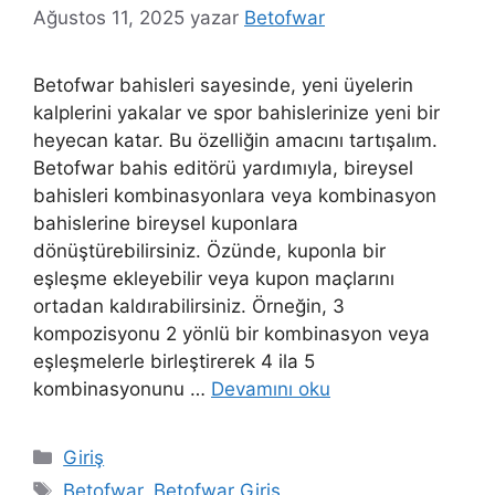
Ağustos 11, 2025
yazar
Betofwar
Betofwar bahisleri sayesinde, yeni üyelerin
kalplerini yakalar ve spor bahislerinize yeni bir
heyecan katar. Bu özelliğin amacını tartışalım.
Betofwar bahis editörü yardımıyla, bireysel
bahisleri kombinasyonlara veya kombinasyon
bahislerine bireysel kuponlara
dönüştürebilirsiniz. Özünde, kuponla bir
eşleşme ekleyebilir veya kupon maçlarını
ortadan kaldırabilirsiniz. Örneğin, 3
kompozisyonu 2 yönlü bir kombinasyon veya
eşleşmelerle birleştirerek 4 ila 5
kombinasyonunu …
Devamını oku
Kategoriler
Giriş
Etiketler
Betofwar
,
Betofwar Giriş