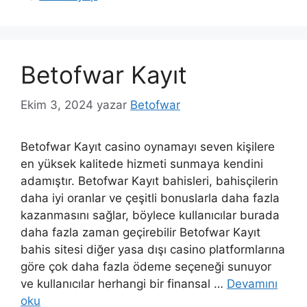
Betofwar Kayıt
Ekim 3, 2024
yazar
Betofwar
Betofwar Kayıt casino oynamayı seven kişilere
en yüksek kalitede hizmeti sunmaya kendini
adamıştır. Betofwar Kayıt bahisleri, bahisçilerin
daha iyi oranlar ve çeşitli bonuslarla daha fazla
kazanmasını sağlar, böylece kullanıcılar burada
daha fazla zaman geçirebilir Betofwar Kayıt
bahis sitesi diğer yasa dışı casino platformlarına
göre çok daha fazla ödeme seçeneği sunuyor
ve kullanıcılar herhangi bir finansal …
Devamını
oku