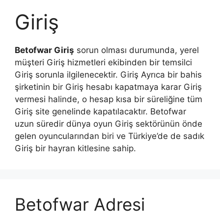
Giriş
Betofwar Giriş
sorun olması durumunda, yerel
müşteri Giriş hizmetleri ekibinden bir temsilci
Giriş sorunla ilgilenecektir. Giriş Ayrıca bir bahis
şirketinin bir Giriş hesabı kapatmaya karar Giriş
vermesi halinde, o hesap kısa bir süreliğine tüm
Giriş site genelinde kapatılacaktır. Betofwar
uzun süredir dünya oyun Giriş sektörünün önde
gelen oyuncularından biri ve Türkiye’de de sadık
Giriş bir hayran kitlesine sahip.
Betofwar Adresi