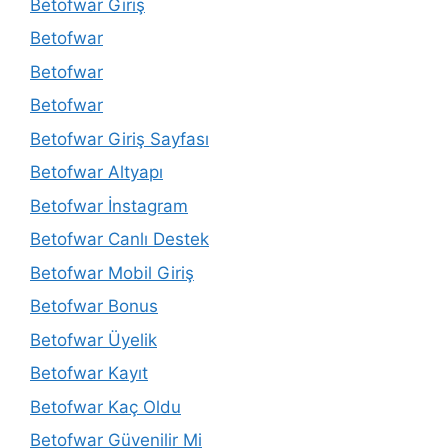
Betofwar Giriş
Betofwar
Betofwar
Betofwar
Betofwar Giriş Sayfası
Betofwar Altyapı
Betofwar İnstagram
Betofwar Canlı Destek
Betofwar Mobil Giriş
Betofwar Bonus
Betofwar Üyelik
Betofwar Kayıt
Betofwar Kaç Oldu
Betofwar Güvenilir Mi