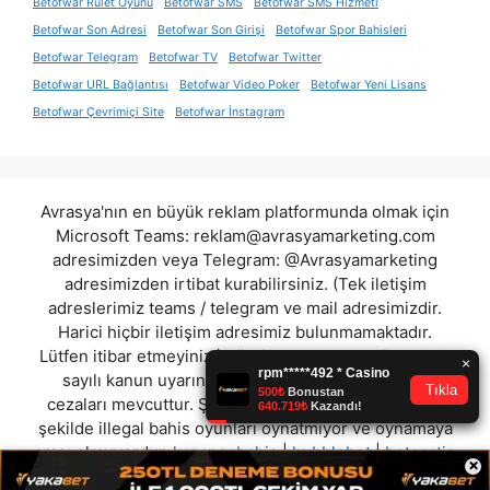
Betofwar Rulet Oyunu
Betofwar SMS
Betofwar SMS Hizmeti
Betofwar Son Adresi
Betofwar Son Girişi
Betofwar Spor Bahisleri
Betofwar Telegram
Betofwar TV
Betofwar Twitter
Betofwar URL Bağlantısı
Betofwar Video Poker
Betofwar Yeni Lisans
Betofwar Çevrimiçi Site
Betofwar İnstagram
Avrasya'nın en büyük reklam platformunda olmak için
Microsoft Teams:
reklam@avrasyamarketing.com
adresimizden veya Telegram: @Avrasyamarketing
adresimizden irtibat kurabilirsiniz. (Tek iletişim
adreslerimiz teams / telegram ve mail adresimizdir.
Harici hiçbir iletişim adresimiz bulunmamaktadır.
Lütfen itibar etmeyiniz.) Türkiye yasalarına göre 7258
sayılı kanun uyarınca yasa dışı bahis oynamanın
cezaları mevcuttur. Şu an bulunduğunuz site hiç bir
şekilde illegal bahis oyunları oynatmıyor ve oynamaya
aracı olmuyordur.
kazananbahis
|
hubblebet
|
betsortie
×
|
betbey
|
mercurecasino
|
betrupi
|
galabet
|
betfica