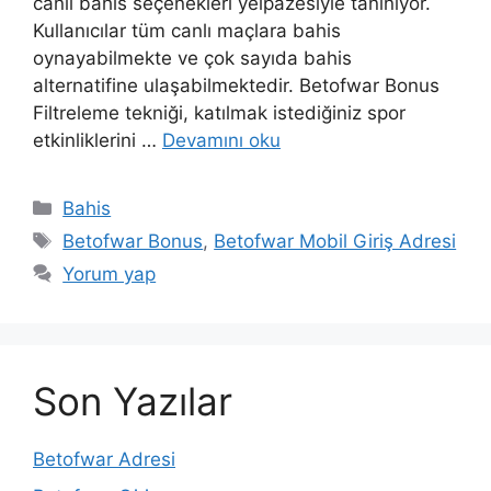
canlı bahis seçenekleri yelpazesiyle tanınıyor.
Kullanıcılar tüm canlı maçlara bahis
oynayabilmekte ve çok sayıda bahis
alternatifine ulaşabilmektedir. Betofwar Bonus
Filtreleme tekniği, katılmak istediğiniz spor
etkinliklerini …
Devamını oku
Kategoriler
Bahis
Etiketler
Betofwar Bonus
,
Betofwar Mobil Giriş Adresi
Yorum yap
Son Yazılar
Betofwar Adresi