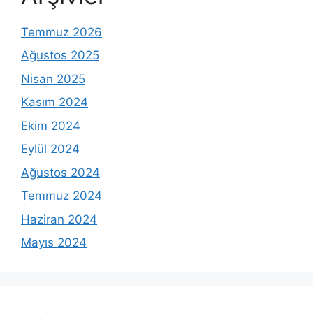
Temmuz 2026
Ağustos 2025
Nisan 2025
Kasım 2024
Ekim 2024
Eylül 2024
Ağustos 2024
Temmuz 2024
Haziran 2024
Mayıs 2024