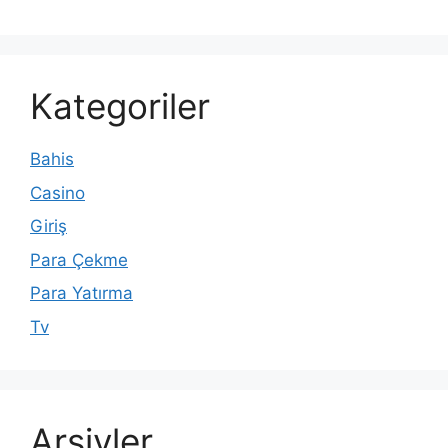
Kategoriler
Bahis
Casino
Giriş
Para Çekme
Para Yatırma
Tv
Arşivler