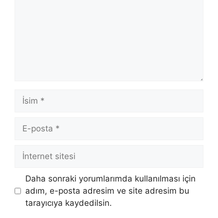
İsim
E-
posta
İnternet
sitesi
Daha sonraki yorumlarımda kullanılması için
adım, e-posta adresim ve site adresim bu
tarayıcıya kaydedilsin.