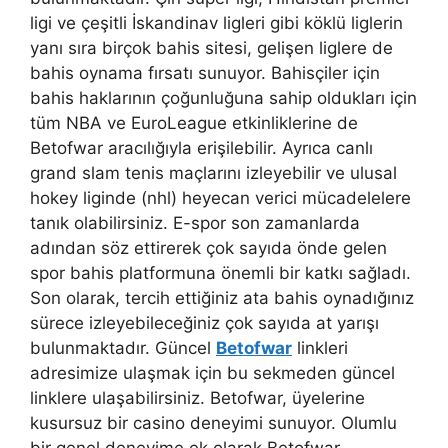
ligi ve çeşitli İskandinav ligleri gibi köklü liglerin
yanı sıra birçok bahis sitesi, gelişen liglere de
bahis oynama fırsatı sunuyor. Bahisçiler için
bahis haklarının çoğunluğuna sahip oldukları için
tüm NBA ve EuroLeague etkinliklerine de
Betofwar aracılığıyla erişilebilir. Ayrıca canlı
grand slam tenis maçlarını izleyebilir ve ulusal
hokey liginde (nhl) heyecan verici mücadelelere
tanık olabilirsiniz. E-spor son zamanlarda
adından söz ettirerek çok sayıda önde gelen
spor bahis platformuna önemli bir katkı sağladı.
Son olarak, tercih ettiğiniz ata bahis oynadığınız
sürece izleyebileceğiniz çok sayıda at yarışı
bulunmaktadır. Güncel
Betofwar
linkleri
adresimize ulaşmak için bu sekmeden güncel
linklere ulaşabilirsiniz. Betofwar, üyelerine
kusursuz bir casino deneyimi sunuyor. Olumlu
bir genel deneyime ek olarak Betofwar,