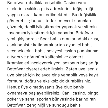
Betofwar rahatlıkla erişebilir. Casino web
sitelerinin sıklıkla giriş adreslerini değiştirdiği
yaygın olarak kabul edilmektedir. Bu değişiklik
gösterebilir; bunu sitedeki mevcut sorunları
çözmek, dahili iyileştirmeler yapmak ve sitenin
tasarımını iyileştirmek için yaparlar. Betofwar
yeni giriş adresi: Spor bahis oranlarındaki artışı,
canlı bahiste katlanarak artan oyun içi bahis
seçeneklerini, bahis seviyesi casino puanlarının
altyapı ve görünüm kalitesini ve cömert
ikramiyeleri inceleyerek yeni sezonun başladığı
Betofwar ziyaret edebilirsiniz. Zaten üye iseniz,
üye olmak için kolayca giriş yapabilir veya kayıt
formunu doğru ve eksiksiz doldurabilirsiniz.
Henüz üye olmadıysanız üye olup bahis
oynamaya başlayabilirsiniz. Canlı casino, bingo,
poker ve sanal sporları bünyesinde barındıran
Betofwar, zenginliği ve sunduğu bahis