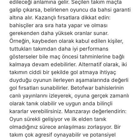
edileceği anlamına gelir. Seçilen takım maçta
galip çıkarsa, belirlenen oyuncu da bahsi garanti
altına alır. Kazançlı fırsatlara dikkat edin:
bahisçiler ara sıra hata yapar ve olması
gerekenden daha yüksek oranlar sunar.
Örneğin, kaybeden olarak kabul edilen kişiler,
tuttukları takımdan daha iyi performans
gösterseler bile maç öncesi tahminlerine bağlı
kalmaya devam edebilirler. Alternatif olarak, iki
takımın ciddi bir şekilde gol atmaya ihtiyaç
duyduğu oyunun ilerleyen aşamalarında değerli
gol fırsatları sunabilirler. Betofwar bahislerinin
canlı yayınlarını izleyerek, oyuna gerçek zamanlı
olarak tanık olabilir ve uygun anda bilinçli
kararlar verebilirsiniz. Manzarayı değerlendirin:
Oyun sürekli gelişiyor ve ilk elden tanık
olmadığınız sürece anlaşılması zorlaşıyor. Bir
takım çok agresif oynayabilir ve potansiyel