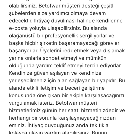
olabilirsiniz. Betofwar müşteri desteği çeşitli
şubelerden size yardımcı olmaya devam
edecektir. İhtiyaç duyulması halinde kendilerine
e-posta yoluyla ulaşabilirsiniz. Bu alanda
olağanüstü bir profesyonellik sergiliyorlar ve
başka hiçbir şirketin başaramayacağı görevleri
başarıyorlar. Üyelerini reddetmek veya dışlamak
yerine onlarla sohbet etmeyi ve mümkün
olduğunda yardım teklif etmeyi tercih ediyorlar.
Kendinize güven aşılayan ve kendinize
yerleşebilmeniz için alan sağlayan bir yapıdır. Bu
alanda etkili iletişim ve beceri geliştirme
konusunda öne çıkan bir ekiple karşılaşacağınızı
vurgulamak isteriz. Betofwar müşteri
hizmetlerimiz günün her saati hizmetinizdedir ve
herhangi bir sorunla karşılaşmayacağınızdan
eminiz. İhtiyaç duyduğunuz anda tek tıkla
kolayca ulaşıp yardım alabilirsiniz. Bunun