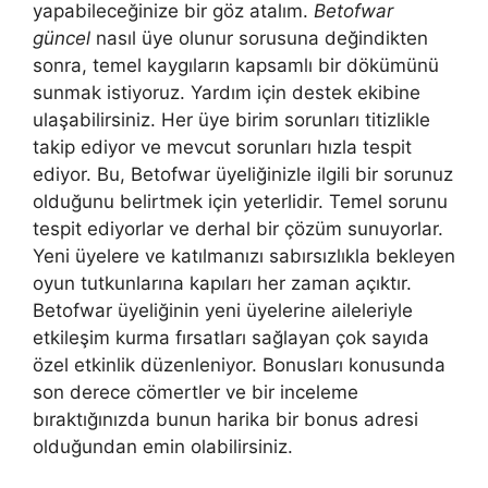
yapabileceğinize bir göz atalım.
Betofwar
güncel
nasıl üye olunur sorusuna değindikten
sonra, temel kaygıların kapsamlı bir dökümünü
sunmak istiyoruz. Yardım için destek ekibine
ulaşabilirsiniz. Her üye birim sorunları titizlikle
takip ediyor ve mevcut sorunları hızla tespit
ediyor. Bu, Betofwar üyeliğinizle ilgili bir sorunuz
olduğunu belirtmek için yeterlidir. Temel sorunu
tespit ediyorlar ve derhal bir çözüm sunuyorlar.
Yeni üyelere ve katılmanızı sabırsızlıkla bekleyen
oyun tutkunlarına kapıları her zaman açıktır.
Betofwar üyeliğinin yeni üyelerine aileleriyle
etkileşim kurma fırsatları sağlayan çok sayıda
özel etkinlik düzenleniyor. Bonusları konusunda
son derece cömertler ve bir inceleme
bıraktığınızda bunun harika bir bonus adresi
olduğundan emin olabilirsiniz.