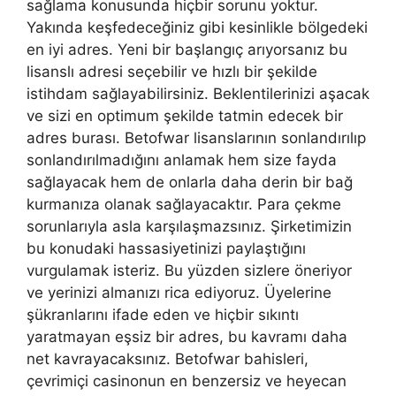
sağlama konusunda hiçbir sorunu yoktur.
Yakında keşfedeceğiniz gibi kesinlikle bölgedeki
en iyi adres. Yeni bir başlangıç ​​arıyorsanız bu
lisanslı adresi seçebilir ve hızlı bir şekilde
istihdam sağlayabilirsiniz. Beklentilerinizi aşacak
ve sizi en optimum şekilde tatmin edecek bir
adres burası. Betofwar lisanslarının sonlandırılıp
sonlandırılmadığını anlamak hem size fayda
sağlayacak hem de onlarla daha derin bir bağ
kurmanıza olanak sağlayacaktır. Para çekme
sorunlarıyla asla karşılaşmazsınız. Şirketimizin
bu konudaki hassasiyetinizi paylaştığını
vurgulamak isteriz. Bu yüzden sizlere öneriyor
ve yerinizi almanızı rica ediyoruz. Üyelerine
şükranlarını ifade eden ve hiçbir sıkıntı
yaratmayan eşsiz bir adres, bu kavramı daha
net kavrayacaksınız. Betofwar bahisleri,
çevrimiçi casinonun en benzersiz ve heyecan