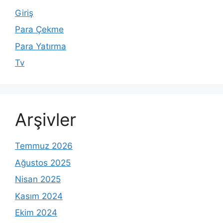
Giriş
Para Çekme
Para Yatırma
Tv
Arşivler
Temmuz 2026
Ağustos 2025
Nisan 2025
Kasım 2024
Ekim 2024