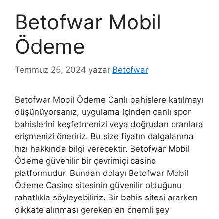
Betofwar Mobil
Ödeme
Temmuz 25, 2024
yazar
Betofwar
Betofwar Mobil Ödeme Canlı bahislere katılmayı
düşünüyorsanız, uygulama içinden canlı spor
bahislerini keşfetmenizi veya doğrudan oranlara
erişmenizi öneririz. Bu size fiyatın dalgalanma
hızı hakkında bilgi verecektir. Betofwar Mobil
Ödeme güvenilir bir çevrimiçi casino
platformudur. Bundan dolayı Betofwar Mobil
Ödeme Casino sitesinin güvenilir olduğunu
rahatlıkla söyleyebiliriz. Bir bahis sitesi ararken
dikkate alınması gereken en önemli şey