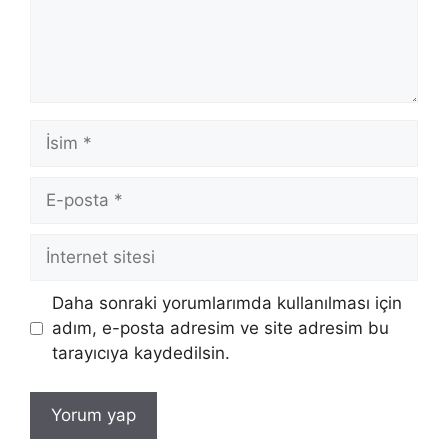
İsim
E-
posta
İnternet
sitesi
Daha sonraki yorumlarımda kullanılması için
adım, e-posta adresim ve site adresim bu
tarayıcıya kaydedilsin.