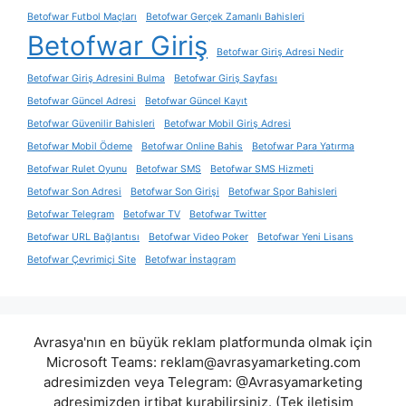
Betofwar Futbol Maçları
Betofwar Gerçek Zamanlı Bahisleri
Betofwar Giriş
Betofwar Giriş Adresi Nedir
Betofwar Giriş Adresini Bulma
Betofwar Giriş Sayfası
Betofwar Güncel Adresi
Betofwar Güncel Kayıt
Betofwar Güvenilir Bahisleri
Betofwar Mobil Giriş Adresi
Betofwar Mobil Ödeme
Betofwar Online Bahis
Betofwar Para Yatırma
Betofwar Rulet Oyunu
Betofwar SMS
Betofwar SMS Hizmeti
Betofwar Son Adresi
Betofwar Son Girişi
Betofwar Spor Bahisleri
Betofwar Telegram
Betofwar TV
Betofwar Twitter
Betofwar URL Bağlantısı
Betofwar Video Poker
Betofwar Yeni Lisans
Betofwar Çevrimiçi Site
Betofwar İnstagram
Avrasya'nın en büyük reklam platformunda olmak için
Microsoft Teams:
reklam@avrasyamarketing.com
adresimizden veya Telegram: @Avrasyamarketing
adresimizden irtibat kurabilirsiniz. (Tek iletişim