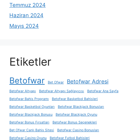
Temmuz 2024
Haziran 2024
Mayıs 2024
Etiketler
Betofwar
Betofwar Adresi
Bet Ofwar
Betofwar Altyapı
Betofwar Altyapı Sağlayıcısı
Betofwar Ana Sayfa
Betofwar Bahis Programı
Betofwar Basketbol Bahisleri
Betofwar Basketbol Oyunları
Betofwar Blackjack Bonusları
Betofwar Blackjack Bonusu
Betofwar Blackjack Oyunu
Betofwar Bonus Fırsatları
Betofwar Bonus Seçenekleri
Bet Ofwar Canlı Bahis Sitesi
Betofwar Casino Bonusları
Betofwar Casino Oyunu
Betofwar Futbol Bahisleri