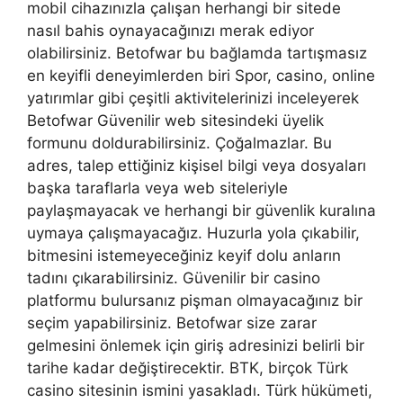
mobil cihazınızla çalışan herhangi bir sitede
nasıl bahis oynayacağınızı merak ediyor
olabilirsiniz. Betofwar bu bağlamda tartışmasız
en keyifli deneyimlerden biri Spor, casino, online
yatırımlar gibi çeşitli aktivitelerinizi inceleyerek
Betofwar Güvenilir web sitesindeki üyelik
formunu doldurabilirsiniz. Çoğalmazlar. Bu
adres, talep ettiğiniz kişisel bilgi veya dosyaları
başka taraflarla veya web siteleriyle
paylaşmayacak ve herhangi bir güvenlik kuralına
uymaya çalışmayacağız. Huzurla yola çıkabilir,
bitmesini istemeyeceğiniz keyif dolu anların
tadını çıkarabilirsiniz. Güvenilir bir casino
platformu bulursanız pişman olmayacağınız bir
seçim yapabilirsiniz. Betofwar size zarar
gelmesini önlemek için giriş adresinizi belirli bir
tarihe kadar değiştirecektir. BTK, birçok Türk
casino sitesinin ismini yasakladı. Türk hükümeti,