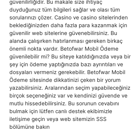
güvenilirliğidir. Bu makale size ihtiyaç
duyduğunuz tüm bilgileri sağlar ve olası tüm
sorularınızı çözer. Casino ve casino sitelerinden
beklediğinizden daha fazla para kazanmak için
güvenilir web sitelerine güvenebilirsiniz. Bu
alanda çalışırken hatırlanması gereken birkaç
önemli nokta vardır. Betofwar Mobil Ödeme
güvenilebilir mi? Bu siteye katıldığınızda veya bir
şey için ödeme yaptığınızda bazı ayrıntıları ve
dosyaları vermeniz gerekebilir. Betofwar Mobil
Ödeme sitesinde dikkatinizi çeken bir yorum
yazabilirsiniz. Aralarından seçim yapabileceğiniz
birçok seçeneğiniz var ve kendinizi güvende ve
mutlu hissedebilirsiniz. Bu sorunun cevabını
bulmak için lütfen canlı destek ekibimizle
iletişime geçin veya web sitemizin SSS
bölümüne bakın