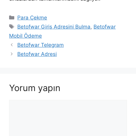
Kategoriler
Para Çekme
Etiketler
Betofwar Giriş Adresini Bulma
,
Betofwar
Mobil Ödeme
Betofwar Telegram
Betofwar Adresi
Yorum yapın
Yorum