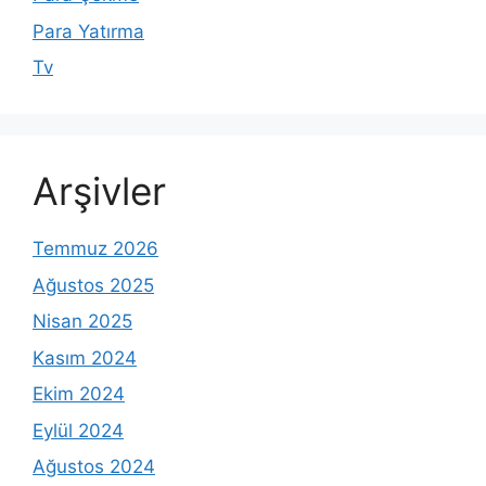
Para Yatırma
Tv
Arşivler
Temmuz 2026
Ağustos 2025
Nisan 2025
Kasım 2024
Ekim 2024
Eylül 2024
Ağustos 2024