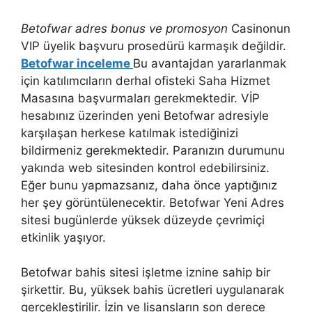
Betofwar adres bonus ve promosyon
Casinonun
VIP üyelik başvuru prosedürü karmaşık değildir.
Betofwar inceleme
Bu avantajdan yararlanmak
için katılımcıların derhal ofisteki Saha Hizmet
Masasına başvurmaları gerekmektedir. VİP
hesabınız üzerinden yeni Betofwar adresiyle
karşılaşan herkese katılmak istediğinizi
bildirmeniz gerekmektedir. Paranızın durumunu
yakında web sitesinden kontrol edebilirsiniz.
Eğer bunu yapmazsanız, daha önce yaptığınız
her şey görüntülenecektir. Betofwar Yeni Adres
sitesi bugünlerde yüksek düzeyde çevrimiçi
etkinlik yaşıyor.
Betofwar bahis sitesi işletme iznine sahip bir
şirkettir. Bu, yüksek bahis ücretleri uygulanarak
gerçekleştirilir. İzin ve lisansların son derece