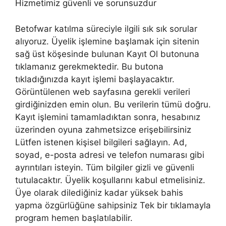
Hizmetimiz güvenli ve sorunsuzdur
Betofwar katılma süreciyle ilgili sık sık sorular
alıyoruz. Üyelik işlemine başlamak için sitenin
sağ üst köşesinde bulunan Kayıt Ol butonuna
tıklamanız gerekmektedir. Bu butona
tıkladığınızda kayıt işlemi başlayacaktır.
Görüntülenen web sayfasına gerekli verileri
girdiğinizden emin olun. Bu verilerin tümü doğru.
Kayıt işlemini tamamladıktan sonra, hesabınız
üzerinden oyuna zahmetsizce erişebilirsiniz
Lütfen istenen kişisel bilgileri sağlayın. Ad,
soyad, e-posta adresi ve telefon numarası gibi
ayrıntıları isteyin. Tüm bilgiler gizli ve güvenli
tutulacaktır. Üyelik koşullarını kabul etmelisiniz.
Üye olarak dilediğiniz kadar yüksek bahis
yapma özgürlüğüne sahipsiniz Tek bir tıklamayla
program hemen başlatılabilir.