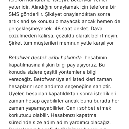
yeterlidir. Alındığını onaylamak için telefona bir
SMS gönderilir. Şikâyet onaylandıktan sonra
artık endişe konusu olmayacak ancak hemen de
gerçekleşmeyecek. 48 saat beklet. Dava
çözülmeden kalırsa, çözüldü olarak belirtmeyin.
Şirket tüm müşterileri memnuniyetle karşılıyor
Betofwar destek ekibi hakkında
hesabının
kapatılmasına ilişkin bilgi paylaşıyoruz. Bu
konuda sizlere çeşitli yöntemlerle bilgi
vereceğiz. Betofwar üyeleri istedikleri zaman
hesaplarını sonlandırma seçeneğine sahiptir.
Üyeler, hesapları kapatıldıktan sonra istedikleri
zaman hesap açabilirler ancak bunu burada her
zaman yapamayabilirler. Canlı sohbet etmek
korkutucu olabilir. Hesabınızı kapatma
sürecinde size adım adım yardımcı olacağız.