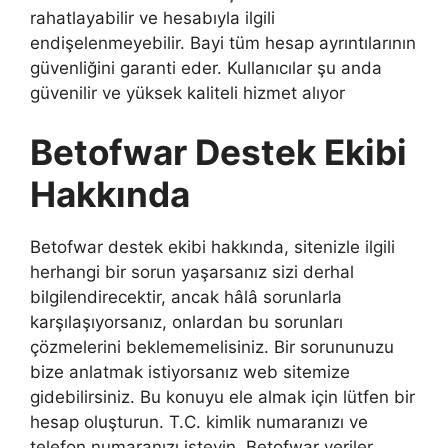
rahatlayabilir ve hesabıyla ilgili
endişelenmeyebilir. Bayi tüm hesap ayrıntılarının
güvenliğini garanti eder. Kullanıcılar şu anda
güvenilir ve yüksek kaliteli hizmet alıyor
Betofwar Destek Ekibi
Hakkında
Betofwar destek ekibi hakkında, sitenizle ilgili
herhangi bir sorun yaşarsanız sizi derhal
bilgilendirecektir, ancak hâlâ sorunlarla
karşılaşıyorsanız, onlardan bu sorunları
çözmelerini beklememelisiniz. Bir sorununuzu
bize anlatmak istiyorsanız web sitemize
gidebilirsiniz. Bu konuyu ele almak için lütfen bir
hesap oluşturun. T.C. kimlik numaranızı ve
telefon numaranızı isteyin. Betofwar veriler