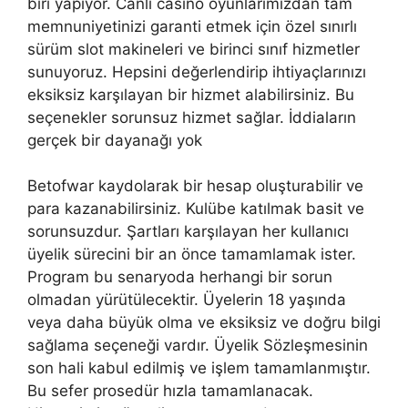
biri yapıyor. Canlı casino oyunlarımızdan tam
memnuniyetinizi garanti etmek için özel sınırlı
sürüm slot makineleri ve birinci sınıf hizmetler
sunuyoruz. Hepsini değerlendirip ihtiyaçlarınızı
eksiksiz karşılayan bir hizmet alabilirsiniz. Bu
seçenekler sorunsuz hizmet sağlar. İddiaların
gerçek bir dayanağı yok
Betofwar kaydolarak bir hesap oluşturabilir ve
para kazanabilirsiniz. Kulübe katılmak basit ve
sorunsuzdur. Şartları karşılayan her kullanıcı
üyelik sürecini bir an önce tamamlamak ister.
Program bu senaryoda herhangi bir sorun
olmadan yürütülecektir. Üyelerin 18 yaşında
veya daha büyük olma ve eksiksiz ve doğru bilgi
sağlama seçeneği vardır. Üyelik Sözleşmesinin
son hali kabul edilmiş ve işlem tamamlanmıştır.
Bu sefer prosedür hızla tamamlanacak.