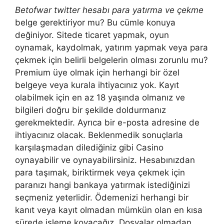
Betofwar twitter hesabı para yatırma ve çekme
belge gerektiriyor mu? Bu cümle konuya
değiniyor. Sitede ticaret yapmak, oyun
oynamak, kaydolmak, yatırım yapmak veya para
çekmek için belirli belgelerin olması zorunlu mu?
Premium üye olmak için herhangi bir özel
belgeye veya kurala ihtiyacınız yok. Kayıt
olabilmek için en az 18 yaşında olmanız ve
bilgileri doğru bir şekilde doldurmanız
gerekmektedir. Ayrıca bir e-posta adresine de
ihtiyacınız olacak. Beklenmedik sonuçlarla
karşılaşmadan dilediğiniz gibi Casino
oynayabilir ve oynayabilirsiniz. Hesabınızdan
para taşımak, biriktirmek veya çekmek için
paranızı hangi bankaya yatırmak istediğinizi
seçmeniz yeterlidir. Ödemenizi herhangi bir
kanıt veya kayıt olmadan mümkün olan en kısa
sürede işleme koyacağız. Dosyalar olmadan