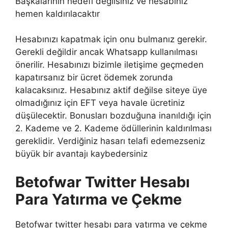
Başkalarının hedefi değilsiniz ve hesabınız
hemen kaldırılacaktır
Hesabınızı kapatmak için onu bulmanız gerekir.
Gerekli değildir ancak Whatsapp kullanılması
önerilir. Hesabınızı bizimle iletişime geçmeden
kapatırsanız bir ücret ödemek zorunda
kalacaksınız. Hesabınız aktif değilse siteye üye
olmadığınız için EFT veya havale ücretiniz
düşülecektir. Bonusları bozduğuna inanıldığı için
2. Kademe ve 2. Kademe ödüllerinin kaldırılması
gereklidir. Verdiğiniz hasarı telafi edemezseniz
büyük bir avantajı kaybedersiniz
Betofwar Twitter Hesabı
Para Yatırma ve Çekme
Betofwar twitter hesabı para yatırma ve çekme