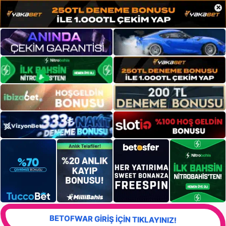
×
BETOFWAR GİRİŞ İÇİN TIKLAYINIZ!