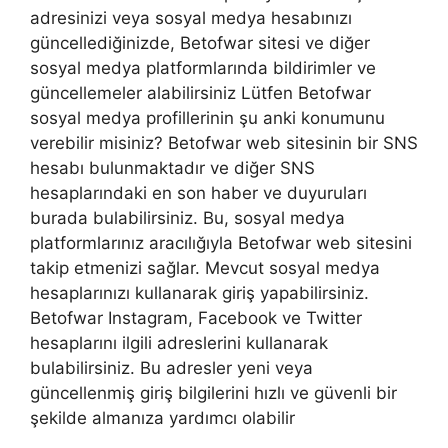
adresinizi veya sosyal medya hesabınızı
güncellediğinizde, Betofwar sitesi ve diğer
sosyal medya platformlarında bildirimler ve
güncellemeler alabilirsiniz Lütfen Betofwar
sosyal medya profillerinin şu anki konumunu
verebilir misiniz? Betofwar web sitesinin bir SNS
hesabı bulunmaktadır ve diğer SNS
hesaplarındaki en son haber ve duyuruları
burada bulabilirsiniz. Bu, sosyal medya
platformlarınız aracılığıyla Betofwar web sitesini
takip etmenizi sağlar. Mevcut sosyal medya
hesaplarınızı kullanarak giriş yapabilirsiniz.
Betofwar Instagram, Facebook ve Twitter
hesaplarını ilgili adreslerini kullanarak
bulabilirsiniz. Bu adresler yeni veya
güncellenmiş giriş bilgilerini hızlı ve güvenli bir
şekilde almanıza yardımcı olabilir