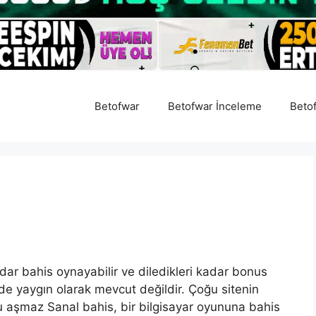
Betofwar
Betofwar İnceleme
Betof
adar bahis oynayabilir ve diledikleri kadar bonus
nde yaygın olarak mevcut değildir. Çoğu sitenin
u aşmaz Sanal bahis, bir bilgisayar oyununa bahis