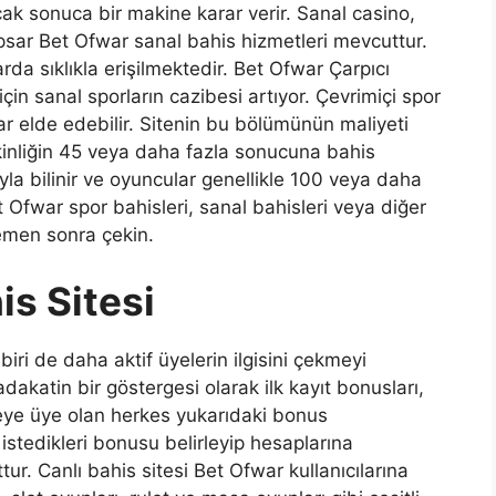
ak sonuca bir makine karar verir. Sanal casino,
kapsar Bet Ofwar sanal bahis hizmetleri mevcuttur.
 sıklıkla erişilmektedir. Bet Ofwar Çarpıcı
için sanal sporların cazibesi artıyor. Çevrimiçi spor
slar elde edebilir. Sitenin bu bölümünün maliyeti
tkinliğin 45 veya daha fazla sonucuna bahis
yla bilinir ve oyuncular genellikle 100 veya daha
et Ofwar spor bahisleri, sanal bahisleri veya diğer
hemen sonra çekin.
is Sitesi
iri de daha aktif üyelerin ilgisini çekmeyi
dakatin bir göstergesi olarak ilk kayıt bonusları,
iteye üye olan herkes yukarıdaki bonus
e istedikleri bonusu belirleyip hesaplarına
ur. Canlı bahis sitesi Bet Ofwar kullanıcılarına